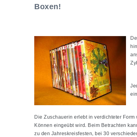
Boxen!
De
hi
an
Zyk
Je
ei
Die Zuschauerin erlebt in verdichteter Form
Können eingeübt wird. Beim Betrachten kan
zu den Jahreskreisfesten, bei 30 verschiede