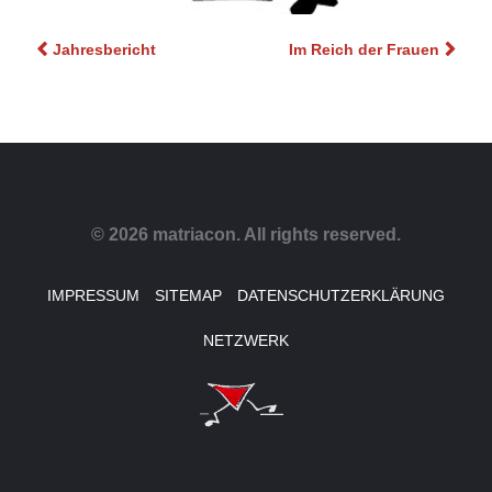
Beitragsnavigation
Jahresbericht
Im Reich der Frauen
© 2026 matriacon. All rights reserved.
IMPRESSUM
SITEMAP
DATENSCHUTZERKLÄRUNG
NETZWERK