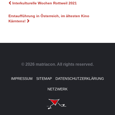
Beitragsnavigation
Interkulturelle Wochen Rottweil 2021
Erstaufführung in Österreich, im ältesten Kino
Kärntens!
© 2026 matriacon. All rights reserved.
IMPRESSUM
SITEMAP
DATENSCHUTZERKLÄRUNG
NETZWERK