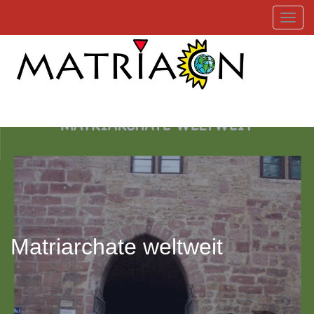
Toggl
Matriarchate weltweit