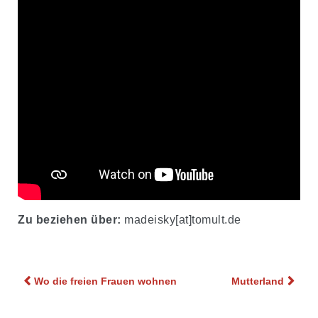
Zu beziehen über:
madeisky[at]tomult.de
Beitragsnavigation
Wo die freien Frauen wohnen
Mutterland