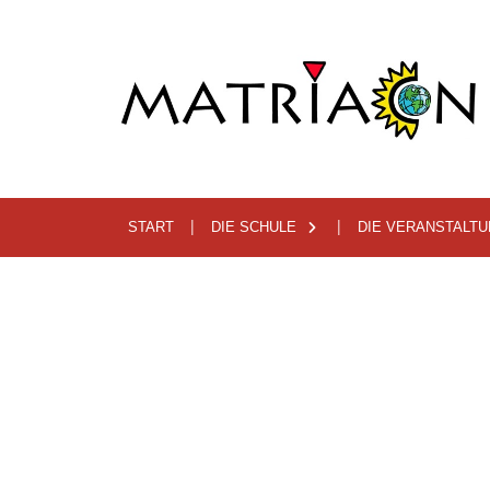
START
DIE SCHULE
DIE VERANSTALT