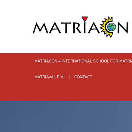
MATRIACON – INTERNATIONAL SCHOOL FOR MATR
MATRIAVAL E.V.
CONTACT