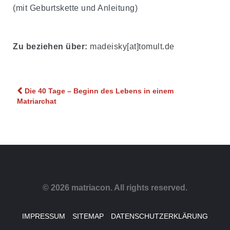
(mit Geburtskette und Anleitung)
Zu beziehen über:
madeisky[at]tomult.de
Beitragsnavigation
Die 40 Tage – Beginn des Lebens in einem
Matriarchat
© 2026 matriacon. All rights reserved.
IMPRESSUM
SITEMAP
DATENSCHUTZERKLÄRUNG