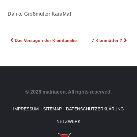
Danke Großmutter KaraMa!
Beitragsnavigation
Das Versagen der Kleinfamilie
7 Klanmütter ?
© 2026 matriacon. All rights reserved.
IMPRESSUM
SITEMAP
DATENSCHUTZERKLÄRUNG
NETZWERK